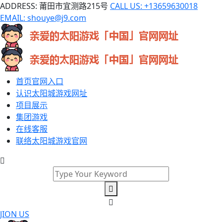
ADDRESS: 莆田市宜测路215号
CALL US: +13659630018
EMAIL: shouye@j9.com
首页官网入口
认识太阳城游戏网址
项目展示
集团游戏
在线客服
联络太阳城游戏官网
JION US