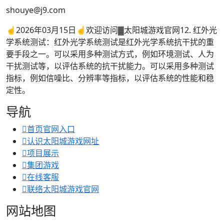
shouye@j9.com
☝2026年03月15日☝欢迎访问▓太阳城游戏官网12. 红外光
学系统测试：红外光学系统测试是红外光学系统抗干扰的重
要手段之一。可以采用多种测试方式，例如环境测试、人为
干扰测试等，以评估系统的抗干扰能力。可以采用多种测试
指标，例如信噪比、分辨率等指标，以评估系统的性能和稳
定性。
导航
首页官网入口
认识太阳城游戏网址
项目展示
集团游戏
在线客服
联络太阳城游戏官网
网站地图