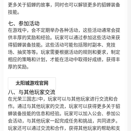
更多关于貂蝉的故事，同时也可以解锁更多的貂蝉装备
技能。
七、参加活动
在游戏中，会不定期举办各种活动，这些活动通常会提
供丰厚的奖励和经验。玩家可以通过参加这些活动来获
得貂蝉装备技能。这些活动可能包括限时副本、竞技
场、抽奖等等。玩家需要根据活动的规则和要求，制定
相应的策略和计划，才能在活动中取得好成绩，获得丰
厚的奖励。
太阳城游戏官网
八、与其他玩家交流
在光荣三国志2中，玩家可以与其他玩家进行交流和合
作。通过与其他玩家的交流，玩家可以获得更多关于貂
蝉装备技能的信息和经验。玩家可以加入公会、参加公
会活动，与其他玩家一起完成任务和挑战，共同进步。
玩家还可以通过交流和合作，获得其他玩家的帮助和支