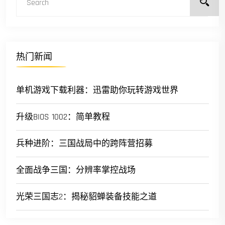
热门新闻
单机游戏下载利器：迅雷助你玩转游戏世界
升级BIOS 1002：简单教程
兵种进阶：三国战局中的跨阵营招募
全面战争三国：分辨率掌控战场
光荣三国志2：揭秘貂蝉装备技能之道