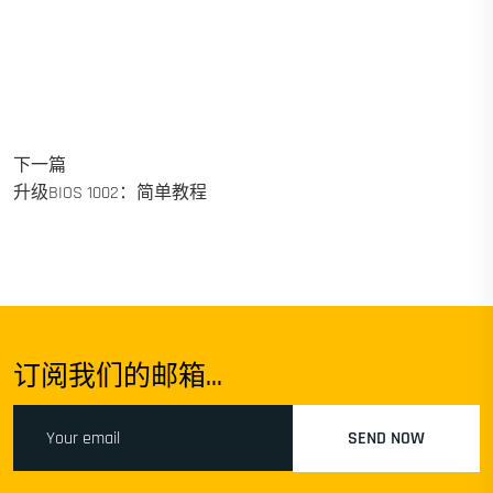
下一篇
升级BIOS 1002：简单教程
订阅我们的邮箱...
SEND NOW