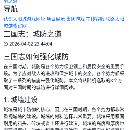
能之道
导航
认识太阳城游戏网址
项目展示
集团游戏
在线客服
联络太阳
城游戏官网
三国志：城防之道
2026-04-02 23:44:04
三国志如何强化城防
在三国时期，城防是各个势力保卫领土和居民安全的重要手
段。为了应对敌人的进攻和保护城市的安全，各个势力都采
取了一系列的措施来强化城防。本文将从随机选取的8个方
面对三国时期的城防进行详细阐述。
1. 城墙建设
城墙是城市防御的核心，因此在三国时期，各个势力都非常
重视城墙的建设。城墙的材料选择非常重要。城墙采用坚固
耐用的石头、砖块或者土坯进行建造。城墙的高度和厚度也